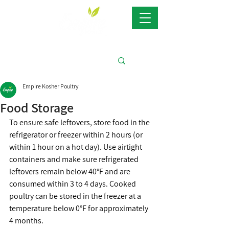
Empire Kosher Poultry
Food Storage
To ensure safe leftovers, store food in the 
refrigerator or freezer within 2 hours (or 
within 1 hour on a hot day). Use airtight 
containers and make sure refrigerated 
leftovers remain below 40°F and are 
consumed within 3 to 4 days. Cooked 
poultry can be stored in the freezer at a 
temperature below 0°F for approximately 
4 months. 