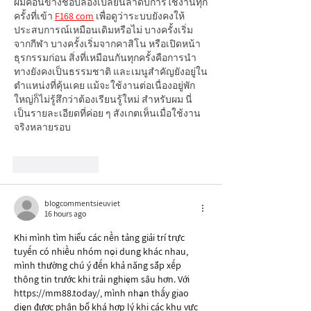
ผมค่อนข้างชอบลองเปลี่ยนลำดับการใช้งานทุก
ครั้งที่เข้า 
F168 com
 เพื่อดูว่าระบบยังคงให้
ประสบการณ์เหมือนเดิมหรือไม่ บางครั้งเริ่ม
จากกีฬา บางครั้งเริ่มจากคาสิโน หรือเปิดหน้า
ธุรกรรมก่อน สิ่งที่เหมือนกันทุกครั้งคือการนำ
ทางยังคงเป็นธรรมชาติ และเมนูสำคัญยังอยู่ใน
ตำแหน่งที่คุ้นเคย แม้จะใช้งานต่อเนื่องอยู่พัก
ใหญ่ก็ไม่รู้สึกว่าต้องเรียนรู้ใหม่ สำหรับผม นี่
เป็นรายละเอียดที่ค่อย ๆ สังเกตเห็นเมื่อใช้งาน
จริงหลายรอบ
Like
Reply
blogcommentsieuviet
16 hours ago
Khi mình tìm hiểu các nền tảng giải trí trực 
tuyến có nhiều nhóm nội dung khác nhau, 
mình thường chú ý đến khả năng sắp xếp 
thông tin trước khi trải nghiệm sâu hơn. Với 
https://mm88.today/
, mình nhận thấy giao 
diện được phân bổ khá hợp lý khi các khu vực 